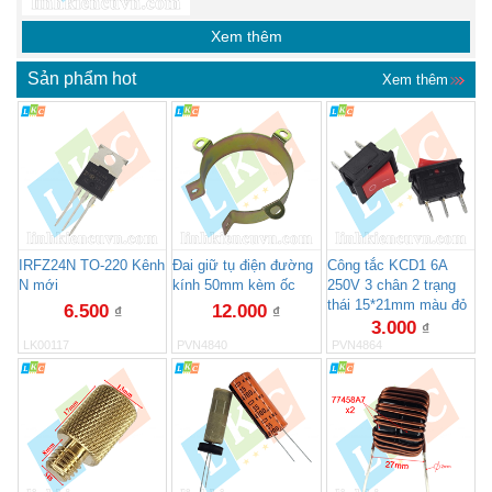
Xem thêm
Sản phẩm hot
Xem thêm
IRFZ24N TO-220 Kênh
Đai giữ tụ điện đường
Công tắc KCD1 6A
N mới
kính 50mm kèm ốc
250V 3 chân 2 trạng
thái 15*21mm màu đỏ
6.500
12.000
₫
₫
3.000
₫
LK00117
PVN4840
PVN4864