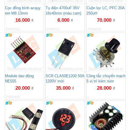
Cọc đồng bình acquy
Tụ điện 4700uF 35V
Cuộn lọc LC, PFC 20A
ren M8 13mm
16x40mm (màu cam)
250uH
16.000
6.000
70.000
₫
₫
₫
PVN4726
PVN4717
PVN4470
Module dao động
SCR CLA50E1200 50A
Công tắc chuyển mạch
NE555
1200V mới
5 vị trí kèm núm
20.000
35.000
28.000
₫
₫
₫
PVN4444
i
i