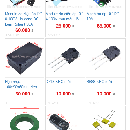
Module đo điện áp DC
Module đo điện áp DC
Mạch hạ áp DC-DC
0-100V, đo dòng DC
4-100V tròn màu đỏ
10A
kèm Rshunt 50A
25.000
65.000
₫
₫
60.000
₫
PVN4104
PVN4087
i
Hộp nhựa
D718 KEC mới
B688 KEC mới
160x90x60mm đen
30.000
10.000
10.000
₫
₫
₫
i
PVN241
PVN242