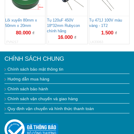
Lõi xuyến 80mm x
Tụ 120uF 450V
Tụ 471J 100V màu
50mm x 20mm
18*32mm Rubycon
vàng - 1T2
chính hãng
80.000
1.500
₫
₫
16.000
₫
PVN217
I
LK33063
CHÍNH SÁCH CHUNG
Chính sách bảo mật thông tin
Hướng dẫn mua hàng
Chính sách bảo hành
Chính sách vận chuyển và giao hàng
Quy định vận chuyển và hình thức thanh toán