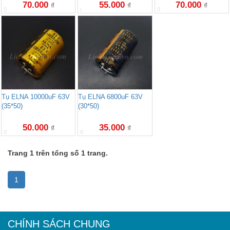
70.000
55.000
70.000
₫
₫
₫
0
i
0
Tụ ELNA 10000uF 63V
Tụ ELNA 6800uF 63V
(35*50)
(30*50)
50.000
35.000
₫
₫
0
0
Trang 1 trên tổng số 1 trang.
1
CHÍNH SÁCH CHUNG