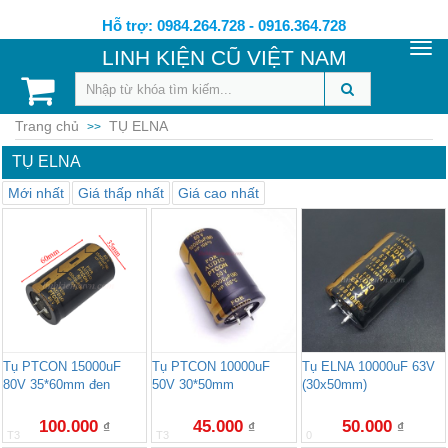
Hỗ trợ: 0984.264.728 - 0916.364.728
Togg
LINH KIỆN CŨ VIỆT NAM
navi
Trang chủ
TỤ ELNA
>>
TỤ ELNA
Mới nhất
Giá thấp nhất
Giá cao nhất
Tụ PTCON 15000uF
Tụ PTCON 10000uF
Tụ ELNA 10000uF 63V
80V 35*60mm đen
50V 30*50mm
(30x50mm)
100.000
45.000
50.000
₫
₫
₫
T3
T3
0