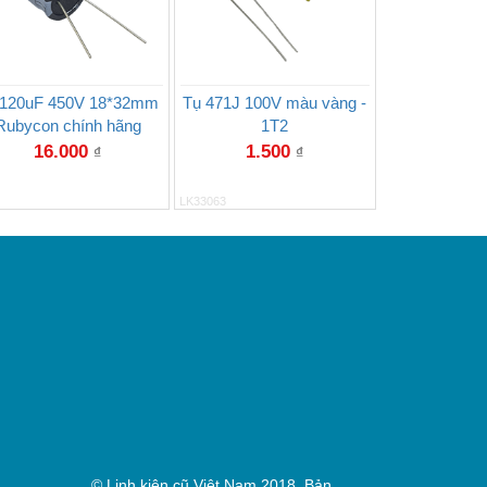
 120uF 450V 18*32mm
Tụ 471J 100V màu vàng -
Rubycon chính hãng
1T2
16.000
1.500
₫
₫
LK33063
© Linh kiện cũ Việt Nam 2018. Bản