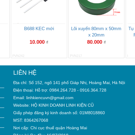
B688 KEC mới
Lõi xuyến 80mm x 50mm
Tụ
x 20mm
10.000
80.000
₫
₫
PVN242
PVN217
I
LIÊN HỆ
Địa chỉ: Số 152, ngõ 141 phố Giáp Nhị, Hoàng Mai, Hà Nội
Điện thoại: Hỗ trợ: 0984.264.728 - 0916.364.728
Email: linhkiencuvn@gmail.com
Website: HỘ KINH DOANH LINH KIỆN CŨ
Giấy phép đăng ký kinh doanh số: 01M8018860
MST: 8364267068
Nơi cấp: Chi cục thuế quận Hoàng Mai