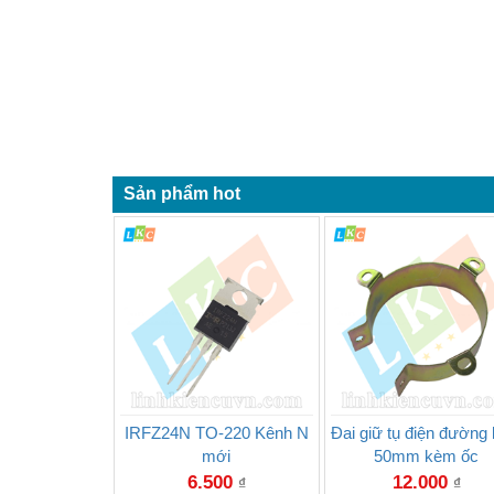
Sản phẩm hot
IRFZ24N TO-220 Kênh N
Đai giữ tụ điện đường 
mới
50mm kèm ốc
6.500
12.000
₫
₫