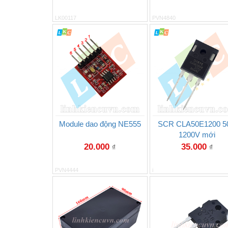
LK00117
PVN4840
Module dao động NE555
SCR CLA50E1200 5
1200V mới
20.000
35.000
₫
₫
PVN4444
i