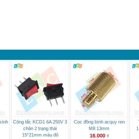
kính
Công tắc KCD1 6A 250V 3
Cọc đồng bình acquy ren
chân 2 trạng thái
M8 13mm
1
15*21mm màu đỏ
16.000
₫