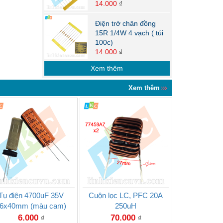
14.000
₫
Điện trở chân đồng
15R 1/4W 4 vạch ( túi
100c)
14.000
₫
Xem thêm
Xem thêm
Tụ điện 4700uF 35V
Cuộn lọc LC, PFC 20A
6x40mm (màu cam)
250uH
6.000
70.000
₫
₫