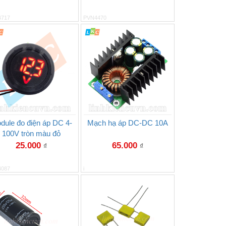
4717
PVN4470
dule đo điện áp DC 4-
Mạch hạ áp DC-DC 10A
100V tròn màu đỏ
25.000
65.000
₫
₫
4087
i