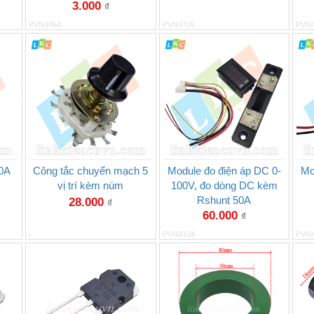
3.000
₫
PVN4864
PVN4726
PVN
0A
Công tắc chuyển mạch 5
Module đo điện áp DC 0-
Mo
vị trí kèm núm
100V, đo dòng DC kèm
Rshunt 50A
28.000
₫
60.000
₫
i
PVN4104
PVN