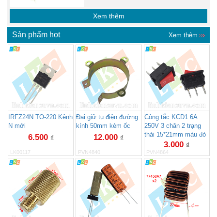
Xem thêm
Sản phẩm hot
Xem thêm
IRFZ24N TO-220 Kênh
Đai giữ tụ điện đường
Công tắc KCD1 6A
N mới
kính 50mm kèm ốc
250V 3 chân 2 trạng
thái 15*21mm màu đỏ
6.500
12.000
₫
₫
3.000
₫
LK00117
PVN4840
PVN4864