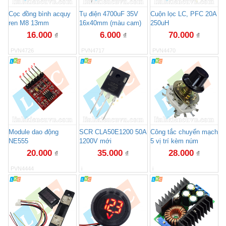
Cọc đồng bình acquy
Tụ điện 4700uF 35V
Cuộn lọc LC, PFC 20A
ren M8 13mm
16x40mm (màu cam)
250uH
16.000
6.000
70.000
₫
₫
₫
PVN4726
PVN4717
PVN4470
Module dao động
SCR CLA50E1200 50A
Công tắc chuyển mạch
NE555
1200V mới
5 vị trí kèm núm
20.000
35.000
28.000
₫
₫
₫
PVN4444
i
i