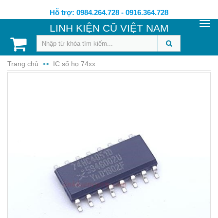
Hỗ trợ: 0984.264.728 - 0916.364.728
Togg
LINH KIỆN CŨ VIỆT NAM
navi
Trang chủ
IC số họ 74xx
>>