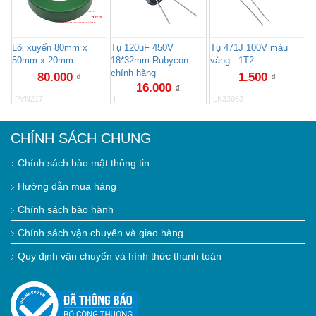
Lõi xuyến 80mm x
Tụ 120uF 450V
Tụ 471J 100V màu
50mm x 20mm
18*32mm Rubycon
vàng - 1T2
chính hãng
80.000
1.500
₫
₫
16.000
₫
PVN217
I
LK33063
CHÍNH SÁCH CHUNG
Chính sách bảo mật thông tin
Hướng dẫn mua hàng
Chính sách bảo hành
Chính sách vận chuyển và giao hàng
Quy định vận chuyển và hình thức thanh toán