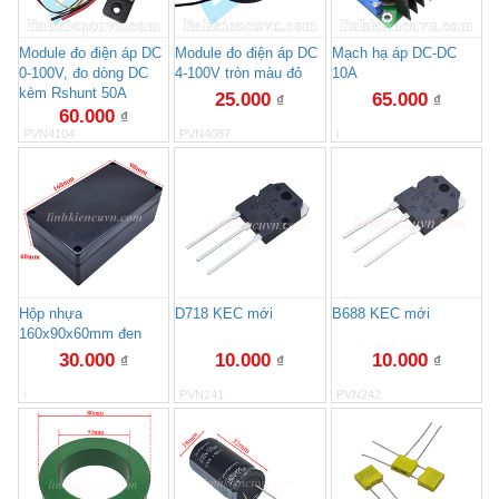
Module đo điện áp DC
Module đo điện áp DC
Mạch hạ áp DC-DC
0-100V, đo dòng DC
4-100V tròn màu đỏ
10A
kèm Rshunt 50A
25.000
65.000
₫
₫
60.000
₫
PVN4104
PVN4087
i
Hộp nhựa
D718 KEC mới
B688 KEC mới
160x90x60mm đen
30.000
10.000
10.000
₫
₫
₫
i
PVN241
PVN242