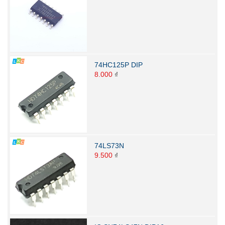
74HC125P DIP
8.000
₫
74LS73N
9.500
₫